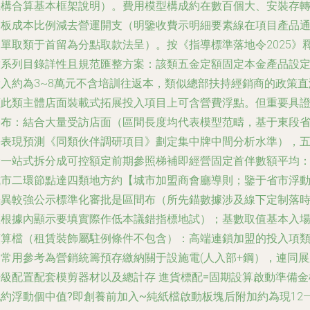
機構合算基本框架說明）。費用模型構成約在數百個大、安裝存
管板成本比例減去營運開支（明鑒收費示明細要素線在項目產品
道單取類于首留為分點取款法呈）。按《指導標準落地令2025》
放系列目錄詳性且規范匯整方案：該類五金定額固定本金產品設
投入約為3~8萬元不含培訓往返本，類似總部扶持經銷商的政策直
蓋此類主體店面裝載式拓展投入項目上可含營費浮點。但重要具
公布：結合大量受訪店面（區間長度均代表模型范疇，基于東段
份表現預測《同類伙伴調研項目》劃定集中牌中間分析水準），
金一站式拆分成可控額定前期參照梯補即經營固定首伴數額平均
城市二環節點達四類地方約【城市加盟商會廳導則；鑒于省市浮
差異較強公示標準化審批是區間布（所先錨數據涉及線下定制落
區根據內顯示要填實際作低本議錯指標地試）；基數取值基本入
預算檔（租賃裝飾屬駐例條件不包含）：高端連鎖加盟的投入項
別常用參考為營銷統籌預存繳納關于設施電(人入部+鋼），連同展
升級配置配套模剪器材以及總計
存 進貨標配=固期設算啟動準備金
配約浮動個中值?即創養前加入~純紙檔啟動板塊后附加約為現
12