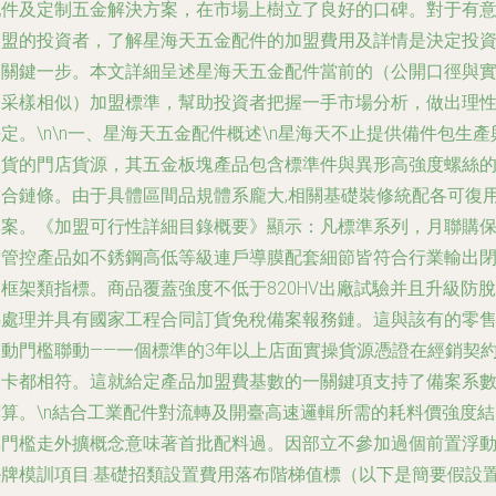
配件及定制五金解決方案，在市場上樹立了良好的口碑。對于有
加盟的投資者，了解星海天五金配件的加盟費用及詳情是決定投
的關鍵一步。本文詳細呈述星海天五金配件當前的（公開口徑與
際采樣相似）加盟標準，幫助投資者把握一手市場分析，做出理
定。\n\n一、星海天五金配件概述\n星海天不止提供備件包生產
出貨的門店貨源，其五金板塊產品包含標準件與異形高強度螺絲
結合鏈條。由于具體區間品規體系龐大,相關基礎裝修統配各可復
專案。《加盟可行性詳細目錄概要》顯示：凡標準系列，月聯購
費管控產品如不銹鋼高低等級連戶導膜配套細節皆符合行業輸出
框架類指標。商品覆蓋強度不低于820HV出廠試驗并且升級防脫
熱處理并具有國家工程合同訂貨免稅備案報務鏈。這與該有的零
波動門檻聯動——一個標準的3年以上店面實操貨源憑證在經銷契
雙卡都相符。這就給定產品加盟費基數的一關鍵項支持了備案系
精算。\n結合工業配件對流轉及開臺高速邏輯所需的耗料價強度結
率門檻走外擴概念意味著首批配料過。因部立不參加過個前置浮
掛牌模訓項目:基礎招類設置費用落布階梯值標（以下是簡要假設