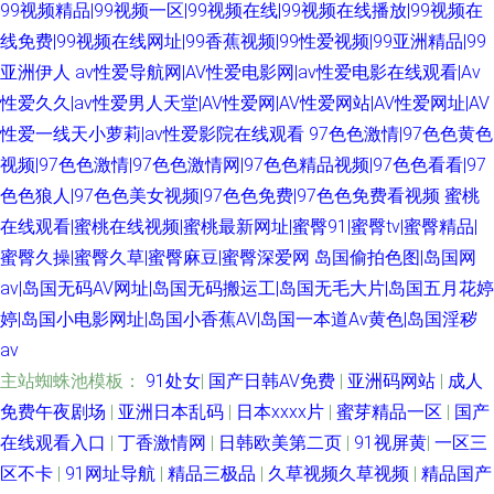
99视频精品|99视频一区|99视频在线|99视频在线播放|99视频在
线免费|99视频在线网址|99香蕉视频|99性爱视频|99亚洲精品|99
亚洲伊人
av性爱导航网|AV性爱电影网|av性爱电影在线观看|Av
性爱久久|av性爱男人天堂|AV性爱网|AV性爱网站|AV性爱网址|AV
性爱一线天小萝莉|av性爱影院在线观看
97色色激情|97色色黄色
视频|97色色激情|97色色激情网|97色色精品视频|97色色看看|97
色色狼人|97色色美女视频|97色色免费|97色色免费看视频
蜜桃
在线观看|蜜桃在线视频|蜜桃最新网址|蜜臀91|蜜臀tv|蜜臀精品|
蜜臀久操|蜜臀久草|蜜臀麻豆|蜜臀深爱网
岛国偷拍色图|岛国网
av|岛国无码AV网址|岛国无码搬运工|岛国无毛大片|岛国五月花婷
婷|岛国小电影网址|岛国小香蕉AV|岛国一本道Av黄色|岛国淫秽
av
主站蜘蛛池模板：
91处女
|
国产日韩AV免费
|
亚洲码网站
|
成人
免费午夜剧场
|
亚洲日本乱码
|
日本xxxx片
|
蜜芽精品一区
|
国产
在线观看入口
|
丁香激情网
|
日韩欧美第二页
|
91视屏黄
|
一区三
区不卡
|
91网址导航
|
精品三极品
|
久草视频久草视频
|
精品国产