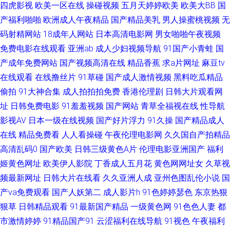
四虎影视
欧美一区在线
操碰视频
五月天婷婷欧美
欧美大BB
国
产福利啪啪
欧洲成人午夜精品
国产精品美乳
男人操蜜桃视频
无
线 欧美韩日亚洲 肏屄麻豆 久久中文AV资源 中文字幕无线观 TS人妖色情网
码射精网站
18成年人网站
日本高清电影网
男女啪啪午夜视频
免费电影在线观看
亚洲ab
成人少妇视频导航
91国产小青蛙
国
国产白虎白丝 精品国产日韩欧美 欧美另类极度 少妇性爱av片 自慰91 超碰牛
产成年免费网站
国产视频高清在线
精品香蕉
求a片网址
麻豆tv
在线观看
在线撸丝片
91草碰
国产成人激情视频
黑料吃瓜精品
牛 精品第十三页 日韩操逼视频 97福利网 日本综合色网 自慰91 超碰97无码
偷拍
91大神合集
成人拍拍拍免费
香港伦理剧
日韩大片观看网
黑丝视频 免费黄色软件91 日韩欧美有码另类 91色啦自拍 成人剧场小视d 激
址
日韩免费电影
91羞羞视频
国产网站
青草全福视在线
性导航
影视AV
日本一级在线视频
国产好片浮力
91久操
国产精品成人
情五月天宗合 人人爱操 性爱AV五区 91视频综合网站 第一婷婷基地 久草资源
在线
精品免费看
人人看操碰
午夜伦理电影网
久久国自产拍精品
高清乱码0
国产欧美
日韩三级黄色A片
伦理电影亚洲国产
福利
在线 欧洲爽爽网 婷婷五月色导航 91网站国产 岛国大片网站 黄污网站 欧美
姬黄色网址
欧美伊人影院
丁香成人五月花
黄色网网址女
久草视
频最新网址
日韩大片在线看
久久亚洲人成
亚州色图乱伦小说
国
色图21p 四虎福利影院 91影音绯色 成人日B福利视频 两性蜜桃午夜剧场 日
产va免费观看
国产人妖第二
成人影片h
91色婷婷瑟色
东京热狠
狠草
日韩精品观看
91最新国产精品
一级黄色网
91色色人妻
都
韩AV资源网 91国产小视频 成人伊人影视 精品视频资源 欧美性稚6一4 伪娘
市激情婷婷
91精品国产91
云涩福利在线导航
91视色
午夜福利