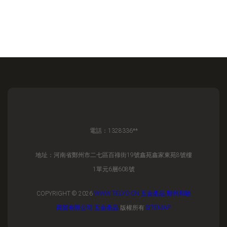
電話：1328336**
地址：河南省鄭州市二七區百祿街19號鑫苑鑫家東苑8號樓
1單元6層608號
COPYRIGHT © 2026
WWW.TELYO.CN
五金產品
鄭州和馳
商貿有限公司
五金產品
版權所有
SITEMAP