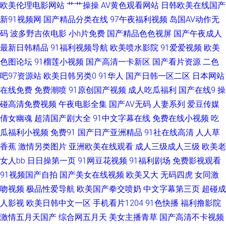
欧美伦理电影网站
艹艹操操
AV黄色观看网站
日韩欧美在线国产
新91视频网
国产精品分类在线
97午夜福利视频
岛国AV动作无
音 51大神 auv28少妇 大香蕉伊人精品 久久神马私人 日本久久毛 先锋男人av
码
波多野吉依电影
小h片免费
国产精品色色视屏
国产午夜成人
最新日韩精品
91福利视频导航
欧美喷水影院
91爱爱视频
欧美
站 综合色伊人探花 www69欧美 国产av成人网站 激情福利导航 免费观看国
色图论坛
91榴莲小视频
国产高清一卡新区
国产看片资源
二色
吧97资源站
欧美日韩另类0
91华人
国产日韩一区二区
日本网站
产视频 人妖A片 伊人久肏 99热在只有 福利AV电影 精品久久91 欧美成人AB
在线免费
免费潮喷
91原创国产视频
成人吃瓜福利
国产在线9
操
日韩脚交在线 五月天社区视频 91韩剧网 wwwc超碰 AV韩日性爱 欧美A片视
碰高清免费视频
午夜电影全集
国产AV无码
人妻系列
爱豆传媒
倩女幽魂
超清国产剧大全
91中文字幕在线
免费在线小视频
吃
频 在线97视频 www大香蕉n 国产av发布页 精东黄色视屏 欧美福利精品导航
瓜福利小视频
免费91
国产日产亚洲精品
91社在线高清
人人草
香蕉
激情另类图片
亚洲欧美在线观看
成人三级成人三级
欧美老
色综合蜜桃网 足交在线播放 AV导航福利院 大香蕉伊人大香蕉 久久草资源站
女人bb
日日操第一页
91网豆花视频
91福利剧场
免费影视观看
91视频国产自拍
国产美女在线视频
欧美又大
无码四虎
女同激
人人骑人人妻 天天干天操 51露脸熟女 97AV超碰 成人网大香蕉 精品国产网
吻视频
极品性爱导航
欧美国产拳交喷奶
中文字幕第三页
超碰成
址 欧美变态性爱 日韩AV成人网 在线不卡久热涩 99爱操 国产精品无毛自慰
人影视
欧美日韩中文一区
手机看片1204
91色快播
福利撸影院
激情五月天国产
综合网五月天
美女主播青草
国产高清不卡视频
男人天堂黄色 三级片导航 一区二区网站 91网站PH 成人青青草久久 后入在