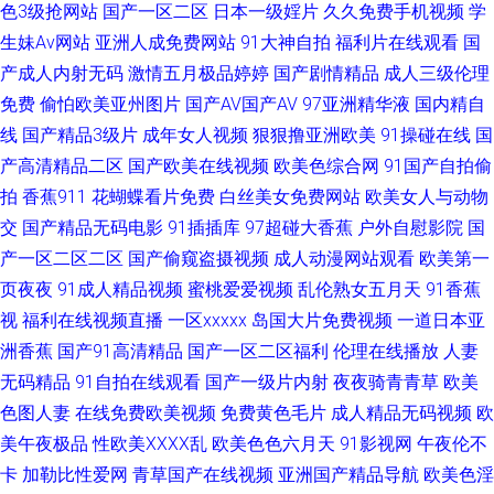
色3级抢网站
国产一区二区
日本一级婬片
久久免费手机视频
学
生妹Av网站
亚洲人成免费网站
91大神自拍
福利片在线观看
国
精品一区 国产视频九区 狠狠干综合 九一小视频 麻豆av水果在线 日本A∨ 日
产成人内射无码
激情五月极品婷婷
国产剧情精品
成人三级伦理
免费
偷怕欧美亚州图片
国产AV国产AV
97亚洲精华液
国内精自
韩一级棒 大香蕉8 国产另类老女人 激情四虎 久草在线午夜剧场 玖玖福利导
线
国产精品3级片
成年女人视频
狠狠撸亚洲欧美
91操碰在线
国
航 麻豆传媒淫视频网 欧美熟女交 日本3级电影性交 91九色熟女泻火 超碰碰
产高清精品二区
国产欧美在线视频
欧美色综合网
91国产自拍偷
拍
香蕉911
花蝴蝶看片免费
白丝美女免费网站
欧美女人与动物
人妻 国产豆花av在线 海角社区婷婷福利 精品成人在线 另类网址 人人摸人人
交
国产精品无码电影
91插插库
97超碰大香蕉
户外自慰影院
国
产一区二区二区
国产偷窥盗摄视频
成人动漫网站观看
欧美第一
操91 日韩成人AV网站 熟女双飞网 午夜影院污av 91叉插叉 97色色一区二区
页夜夜
91成人精品视频
蜜桃爱爱视频
乱伦熟女五月天
91香蕉
视
福利在线视频直播
一区xxxxx
岛国大片免费视频
一道日本亚
WWW俺去也 国产9在线播放 黑丝小萝莉被后入 久草久色首页 浮力国产第一
洲香蕉
国产91高清精品
国产一区二区福利
伦理在线播放
人妻
页 福利导航入口在线 国产午夜福利观看 内射网站 人妻福利导航 日韩欧美a
无码精品
91自拍在线观看
国产一级片内射
夜夜骑青青草
欧美
色图人妻
在线免费欧美视频
免费黄色毛片
成人精品无码视频
欧
免费 香蕉apk 2026国产超碰 91视频黑丝 岛国成人福利影院 黑料嫩草人人精
美午夜极品
性欧美ⅩⅩⅩⅩ乱
欧美色色六月天
91影视网
午夜伦不
卡
加勒比性爱网
青草国产在线视频
亚洲国产精品导航
欧美色淫
品 老司机色色 欧美性爱派对网站 日韩无码绯色av 午夜少妇影院 一本道福利