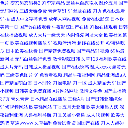
色片
变态另态另类2
91李宗精品
黑丝袜自慰喷水
乱伦五月
国产
无码网站
三级无毒免费
青青草51
91丝袜在线
91九色在线观看
91插
成人中文字幕免费
成年人网站视频
免费在线影院
日本欧
美第一页
国产ts在线观看
午夜影院国产在线
91操在线观看
日韩
在线播放视频
成人大片一级天天
内射性爱网址大全
欧美社区第
一页
欧美在线视频播放
91视频污污污
超碰在线公开
AV蜜桃吃
瓜
日本欧美在线看
国产精选免费视频
国产精品91视频
69热最
新网址
无码白丝强行免费
激情影院日韩
久草123
福利欧美在线
成人片无码
日韩成人极品视频
国产在线诱惑
乱人xxxxx
超黄无
码
三级黄色图片
91免费看视频
精品午夜福利网
精品亚洲成a人
国产精品萌白酱
日本理论
91操电影
91一区
成人精品无
91国产
小视频
日韩美女免费直播
A片网站网址
激情文学色
国产主播第
37页
青久青青
日本精品在线播放
三级A片
国产日韩亚洲综合
91短视频网站
欧美骚网站
丁香五月天亚洲
欧美大粗吊人妖
深
夜福利亚洲
人兽福利导航
91叉叉操小骚逼
成人18视频
欧美大
鸡吧
草逼wwww
久草福利免费试看
岛国国产在线
91人人超碰