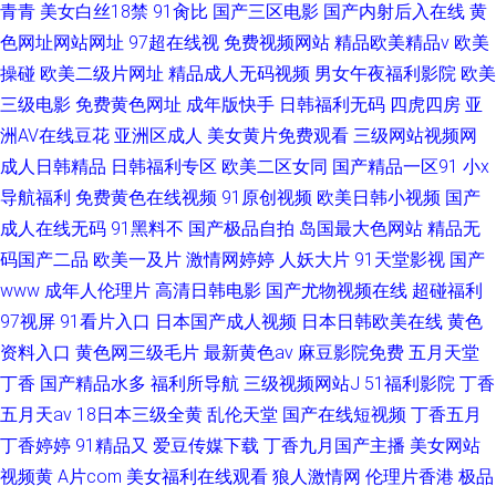
青青
美女白丝18禁
91肏比
国产三区电影
国产内射后入在线
黄
色网址网站网址
97超在线视
免费视频网站
精品欧美精品v
欧美
操碰
欧美二级片网址
精品成人无码视频
男女午夜福利影院
欧美
三级电影
免费黄色网址
成年版快手
日韩福利无码
四虎四房
亚
洲AV在线豆花
亚洲区成人
美女黄片免费观看
三级网站视频网
成人日韩精品
日韩福利专区
欧美二区女同
国产精品一区91
小x
导航福利
免费黄色在线视频
91原创视频
欧美日韩小视频
国产
成人在线无码
91黑料不
国产极品自拍
岛国最大色网站
精品无
码国产二品
欧美一及片
激情网婷婷
人妖大片
91天堂影视
国产
www
成年人伦理片
高清日韩电影
国产尤物视频在线
超碰福利
97视屏
91看片入口
日本国产成人视频
日本日韩欧美在线
黄色
资料入口
黄色网三级毛片
最新黄色av
麻豆影院免费
五月天堂
丁香
国产精品水多
福利所导航
三级视频网站J
51福利影院
丁香
五月天av
18日本三级全黄
乱伦天堂
国产在线短视频
丁香五月
丁香婷婷
91精品又
爱豆传媒下载
丁香九月国产主播
美女网站
视频黄
A片com
美女福利在线观看
狼人激情网
伦理片香港
极品