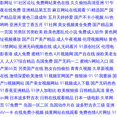
影网址
91社区论坛
免费网站黄色在线
久久偷拍高清亚洲
91午
夜在线免费
亚洲精品第五页
麻豆网站在线观看
91精选国产
国
产精品亚洲
黄色三级成年
五月天婷婷爱
国产不卡小视频
AV色
哟哟
亚洲天堂丁香五月
91社网
美女视频黄全免费
国产精品第
一页国
另类区另类欧美
欧美色图乱伦小说
免费成人软件
黄色网
址视频播放
国产日产美产精品
成人午夜视频
伦理视频网站
黄色
18禁网站
亚洲无码视频在线
成人无码看片
91原创社区
伦理电
影香港
成人免费
蜜桃91色色
A片视频网
国产自在线
操欧美老女
人
人人97综合精品
岛国免费
国产无码一二
蜜桃tv网站入口
国
产第66页
另类国产在线
熟女自拍偷拍
青青久视频
久草新视频
在线
激情深爱欧美激情
91视频官网国产
狠狠操-91
91我要操
国
产ts视频网站
国产美女视频网站
91视频成人下载
国产无码色色
91香蕉亚洲精品
91伊人加勒比
欧美狠狠插
日韩精品高清
黄色
av网
日本波多野吉衣
日韩在线观看精品
日本一级电影
久草网
页
97免费艹
岛国一区二区
岛国动作片在
波多野吉衣三级
亚洲
AV一卡
在线免费小视频
搞黄网站在线观看
免费色情A片网扯
91