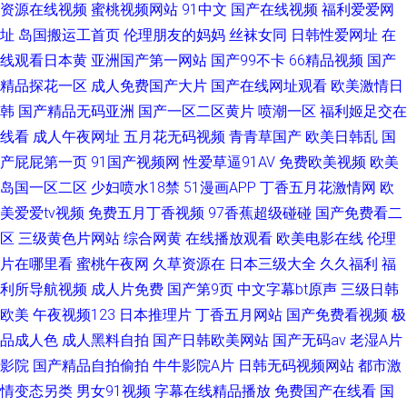
资源在线视频
蜜桃视频网站
91中文
国产在线视频
福利爱爱网
址
岛国搬运工首页
伦理朋友的妈妈
丝袜女同
日韩性爱网址
在
线观看日本黄
亚洲国产第一网站
国产99不卡
66精品视频
国产
精品探花一区
成人免费国产大片
国产在线网址观看
欧美激情日
韩
国产精品无码亚洲
国产一区二区黄片
喷潮一区
福利姬足交在
线看
成人午夜网址
五月花无码视频
青青草国产
欧美日韩乱
国
产屁屁第一页
91国产视频网
性爱草逼91AV
免费欧美视频
欧美
岛国一区二区
少妇喷水18禁
51漫画APP
丁香五月花激情网
欧
美爱爱tv视频
免费五月丁香视频
97香蕉超级碰碰
国产免费看二
区
三级黄色片网站
综合网黄
在线播放观看
欧美电影在线
伦理
片在哪里看
蜜桃午夜网
久草资源在
日本三级大全
久久福利
福
利所导航视频
成人片免费
国产第9页
中文字幕bt原声
三级日韩
欧美
午夜视频123
日本推理片
丁香五月网站
国产免费看视频
极
品成人色
成人黑料自拍
国产日韩欧美网站
国产无码av
老湿A片
影院
国产精品自拍偷拍
牛牛影院A片
日韩无码视频网站
都市激
情变态另类
男女91视频
字幕在线精品播放
免费国产在线看
国