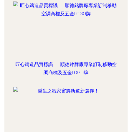
匠心鑄造品質標識——順德銘牌廠專業訂制移動空
調商標及五金LOGO牌