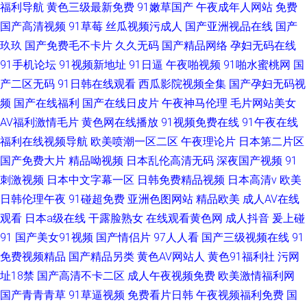
福利导航
黄色三级最新免费
91嫩草国产
午夜成年人网站
免费
国产高清视频
91草莓
丝瓜视频污成人
国产亚洲视品在线
国产
玖玖
国产免费毛不卡片
久久无码
国产精品网络
孕妇无码在线
91手机论坛
91视频新地址
91日逼
午夜啪视频
91啪水蜜桃网
国
产二区无码
91日韩在线观看
西瓜影院视频全集
国产孕妇无码视
频
国产在线福利
国产在线日皮片
午夜神马伦理
毛片网站美女
AV福利激情毛片
黄色网在线播放
91视频免费在线
91午夜在线
福利在线视频导航
欧美喷潮一区二区
午夜理论片
日本第二片区
国产免费大片
精品呦视频
日本乱伦高清无码
深夜国产视频
91
刺激视频
日本中文字幕一区
日韩免费精品视频
日本高清v
欧美
日韩伦理午夜
91碰超免费
亚洲色图网站
精品欧美
成人AV在线
观看
日本a级在线
干露脸熟女
在线观看黄色网
成人抖音
爰上碰
91
国产美女91视频
国产情侣片
97人人看
国产三级视频在线
91
免费视频精品
国产精品另类
黄色AV网站人
黄色91福利社
污网
址18禁
国产高清不卡二区
成人午夜视频免费
欧美激情福利网
国产青青青草
91草逼视频
免费看片日韩
午夜视频福利免费
国