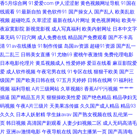
香5月综合网
91爱爱com
伊人涩涩射
黄色视频网址导航
91国在
线观看
91最新自拍
黄色软件91
国产操女人
国产乱人
欧美乱欲
视频
超碰吃瓜
久草涩涩
最新在线A片网址
黄色视屏网站
欧美午
夜寂寞影院
新视觉影视
成人写真福利
欧美内射网址
日本中文字
幕无码
97日穴网
成人免费在线
精品国产免费观看
国产不卡高
清
91av在线播放
91制作传媒
岛国av资源
超碰91资源
国产乱一
乱二乱三
日韩美女直播
91尤物69
蜜桃午夜激情
免费伦理电影
日本电影伦理片
黄瓜视频成人
性爱婷婷
爱豆在线看
麻豆影院爱
爱
成人软件视频
午夜宅男在线
91专区在线
狠狠干欧美
国产三
级国产
国产欧美日韩在线
97五月天婷婷
日韩在线网
91福利社
视频
福利导航
A片三级网站
久草视频8
香蕉APP污视频
艹艹艹
插逼
国产精品五月天
狠狠操欧美性爱
国产绝色精品
精品孕妇无
码视频
午夜A片三级片
天美果冻传媒
久久国产成人精品
精品93
久久久
日本人妖射精
学生妹avav
国产熟女视频在线
乱伦第一
页
韩日视频
高清国产剧观看
人妻少妇视频二区
成人无码高清毛
片
亚洲av激情电影
午夜导航在线
国内主播第一页
国产高清电