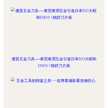
優質五金刀具──東莞東潤五金引進日本BIG大昭和
ENH3-1精鏜刀片座