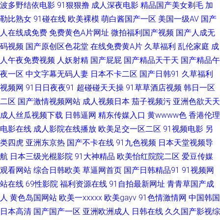
波多野结依电影
91狠狠撸
成人深夜电影
精品国产美女剃毛
加
勒比熟女
91碰在线
欧美裸模
萌白酱国产一区
美国一级AV
国产
社 91国产网站 AV伦理电影院 菠萝AV免费 东方成人AV综合 黑丝秦先生 麻豆
人在线成免费
免费黄色A片网址
微拍福利国产视频
国产人成无
码视频
国产原创区色花堂
在线免费黄A片
久草福利
乱伦家庭
成
狼人伊人 欧美洲三极 偷拍美女自蔚图 国产久草要 久久超碰碰 欧美性感AA视
人午夜免费视频
人妖射精
国产屁屁
国产精品天干天
国产精品午
频 日韩成人大片 三级国产日韩网址 五月天婷婷伊人 91次元官网首页 91无毛
夜一区
中文字幕无码人妻
日本不卡二区
国产日韩91
久草福利
视频网
91日日夜夜91
超碰碰天天操
91草草酒店视频
韩日一区
精品 www我操欧美 岛国午夜视频 国产推油在线观看 久久草爱 另类爱爱 男
二区
国产激情视频网站
成人视频日本
茄子视频污
亚洲色欲天天
成人丝瓜视频下载
日韩逼网
精东传媒入口
黄wwww色
香港伦理
人天堂a 欧美日本另类 日本Aⅴ网站 天天综合色图 亚洲色色狼456 91白丝综
电影在线
成人影院在线播放
欧美足交一区二区
91视频电影
另
类四虎
亚洲东京热
国产不卡在线
91九色视频
日本天堂视频导
合网 97超碰综合在线 www欧洲影院 豆花AV激情网 国产影片网站免费 久久
航
日本三级光棍影院
91大神精品
欧美怡红院院二区
爱豆传媒
观看网站
综合日韩欧美
草逼网首页
国产日韩精品91
91视频网
无码午夜 欧美aa 午夜首页日韩 91she在线 91深夜影院 av色色资源站 成人轮
站在线
69性影院
福利资源在线
91自拍最新网址
青青草国产成
奸合集网 韩国之操B 久久91视频 老司机能看的av 欧美日韩国产电影 欧洲性
人
黄色岛国网站
欧美一xxxxx
欧美gayv
91色情激情网
中国韩国
日本高清
国产国产一区
亚洲欧洲成人
日韩在线
久久国产影视综
爱av 97国产精选 大香蕉在九 含羞草影院福利院 久久国产机热 青青草好吊