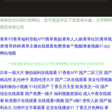
感谢您访问我们的网站，您可能还对以下资源感兴趣：云浮牌郎
商贸有限公司
青草99|青草福利导航APP|青草青娱|青草人人操|青草社区|青草视
屏|青草婷婷|青草主播在线观看免费|青春艹视频|青春视频91app
网站地图
日本一级大片
微拍福利在线观看
91香蕉APP
国产二区三区
国产
91青娱乐吧 男同肛交免费视频 91每日更新 操日本美女 成人色狼做爱 福利第
精品性
乱伦种子
美国伦理大片
国产二区在线观看
美女伦理视频
一导航视频 黄色短片合集 久久艹网 蜜桃臀网址 欧美女同69 日本韩国毛片
福利偷拍小视频
91社区国产
丁香五月天堂
欧美变态一区
国产
综合在线观看
国产免费一级片
福利视频资源站
成人午夜在线观
亚洲午夜剧场 国产精品九九的 俺去啦影音先锋 欧洲av性爱网 午夜剧场成人
看
欧美图片在线观看
在线观看h视频
国产a级0
变性人妖
国产福
利永久
日韩中文字幕观看
足交在线播放91
丁香五月色网站
黄
网 国产理论三级 老熟女国产 午夜少妇福利 亚洲香蕉成人av 亚洲综合春 91