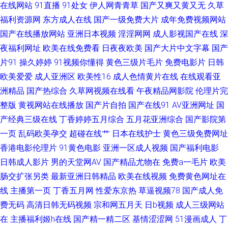
自慰 91国产微拍 爱豆传媒性爱影片 国內精品久久 女同肛交动漫 香焦视频
在线网站
91直播
91处女
伊人网青青草
国产又爽又黄又无
久草
福利资源网
东方成人在线
国产一级免费大片
成年免费视频网站
91系列在线播放 岛国动作片网站 久久国产乱子伦精 人人摸人人乐 亚洲吃瓜
国产在线播放网站
亚洲日本视频
淫淫网网
成人影视国产在线
深
夜福利网址
欧美在线免费看
日夜夜欧美
国产大片中文字幕
国产
福利 91永久免费 成人三级免费网站 黄色小视频WW 日本AA片 亚洲伦理四区
片91
操久婷婷
91视频你懂得
黄色三级片毛片
免费电影片
日韩
欧美爱爱
成人亚洲区
欧美性16
成人色情黄片在线
在线观看亚
在线 操逼av资源网 激情午夜福利 欧美性爱先锋 午夜视频97 91色情软件入口
洲精品
国产热综合
久草网视频在线看
午夜精品网影院
伦理片完
久久国产精品√√ 三级香蕉视频 97资源美女 国产在线视频 欧美性戟 微拍福利
整版
黄视网站在线播放
国产片自拍
国产在线91
AV亚洲网址
国
产经典三级在线
丁香婷婷五月综合
五月花亚洲综合
国产影院第
哇咔呀 91深候 国产91在线观看 蜜臀av勉费论理 视频偷拍一区18 最新浮力
一页
乱码欧美孕交
超碰在线艹
日本在线护士
黄色三级免费网址
香港电影伦理片
91黄色电影
亚洲一区成人视频
国产福利电影
网址公 丁香五月成人 蜜桃传媒91 婷婷偷拍 91极品探花 成人天堂网 精品久
日韩成人影片
男的天堂网AV
国产精品尤物在
免费a一毛片
欧美
肠交扩张另类
最新亚洲日韩精品
欧美在线视频
免费黄色网址在
热 人人操人人 亚洲人成人网站在 日本欧美国产综合 成人黃色一級片 天堂资
线
主播第一页
丁香五月网
性爱东京热
草逼视频78
国产成人免
费无码
高清日韩无码视频
宗和网五月天
日b视频
成人三级网站
源在线
在
主播福利姬h在线
国产精一精二区
基情涩涩网
51漫画成人
丁