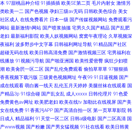
本
97甜桃品种介绍
91插插插
欧美SE第二页
毛片内射女
激情另
类欧美一二
国产色视频
孕妇三级av无码
日韩欧美色综合
美女
社区成人
在线免费看片
日本一级
国产传媒视频网站
免费观看污
网站
最新激情h网站
国产喷浆抽搐
宅男久久国产精品
国产乱肥
老妇
最新福利影院
欧美人妖视频网站
窝窝午夜理论
久草视频深
夜福利
波多野步中文字幕
日韩福利网址导航
91精品国产社区
超碰无码在线
欧美日韩高清免费
国产激情视频三区
宅男福利在
线播放
91视频污导航
国产啪亚洲国
欧美性爱密臀
疯狂少妇喷
潮
欧美肏屄一区二区
国产乱伦免费观看
偷拍草草草
97狠狠插
香蕉视频下载污版
三级黄色视频网址
午夜99
91日逼视频
国产
成在线观看
萌白酱一线天
乱伦五月天婷婷
美腿丝袜在线观看
国
产精品3p
91综合碰
国产乱女乱
成人xxxxx
日韩伦理片
91色爱
免费黄色av网址
欧美肥老妇
欧美在线tv
加勒比在线视屏
国产美
女在线免费
91香蕉污APP
国产高清自拍一区
第一页草草影院
韩
日成人
精品福利
91天堂一区二区
日韩a级电影
国产二区高清
国
产www视频
国产粉嫩
国产男女猛视频
91社在线看
欧美日韩黄