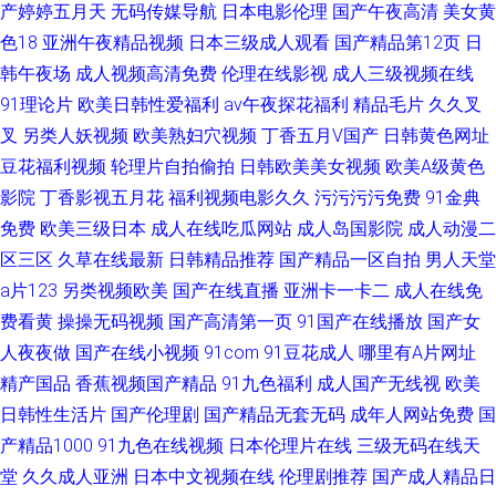
产婷婷五月天
无码传媒导航
日本电影伦理
国产午夜高清
美女黄
色18
亚洲午夜精品视频
日本三级成人观看
国产精品第12页
日
韩午夜场
成人视频高清免费
伦理在线影视
成人三级视频在线
91理论片
欧美日韩性爱福利
av午夜探花福利
精品毛片
久久叉
叉
另类人妖视频
欧美熟妇穴视频
丁香五月V国产
日韩黄色网址
豆花福利视频
轮理片自拍偷拍
日韩欧美美女视频
欧美A级黄色
影院
丁香影视五月花
福利视频电影久久
污污污污免费
91金典
免费
欧美三级日本
成人在线吃瓜网站
成人岛国影院
成人动漫二
区三区
久草在线最新
日韩精品推荐
国产精品一区自拍
男人天堂
a片123
另类视频欧美
国产在线直播
亚洲卡一卡二
成人在线免
费看黄
操操无码视频
国产高清第一页
91国产在线播放
国产女
人夜夜做
国产在线小视频
91com
91豆花成人
哪里有A片网址
精产国品
香蕉视频国产精品
91九色福利
成人国产无线视
欧美
日韩性生活片
国产伦理剧
国产精品无套无码
成年人网站免费
国
产精品1000
91九色在线视频
日本伦理片在线
三级无码在线天
堂
久久成人亚洲
日本中文视频在线
伦理剧推荐
国产成人精品日