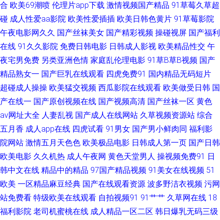
合
欧美69潮喷
伦理片app下载
激情视频国产精品
91草莓久草超
碰
成人性爱aa影院
欧美性爱插插
欧美日韩色黄片
91草莓影院
日韩一级免费视频 五月天网页 伊人撸视频 69av免费 A片日韩 成人美女免费
午夜电影网久久
国产丝袜美女
国产精彩视频
操碰视屏
国产福利
在线
91久久影院
免费日韩电影
日韩成人影视
欧美精品性交
午
黄色 国产露脸91 久草久久国产 欧美日韩精品国产 婷婷狼友自拍 在线免费毛
夜宅男免费
另类亚洲色情
家庭乱伦理电影
91草B草B视频
国产
片 91探花超碰 www91自拍 超碰97人人摸 日本成人三级 91大神系列黑丝 岛
精品熟女一
国产巨乳在线观看
四虎免费91
国内精品无码短片
超碰成人操操
欧美猛交视频
西瓜影院在线观看
欧美做受日韩
国
国A片 91传媒色网站 www撸夜夜 男人天堂天天操 色色丁香五月婷婷 91黄色
产在线一
国产原创视频在线
国产视频高清
国产丝袜一区
黄色
av网址大全
人妻乱视
国产成人在线网站
久草视频资源站
综合
图片 超碰资源狠狠操 欧美TV少妇 伪娘撸管 黑丝后入91 免费无码内射黑丝
五月香
成人app在线
四虎试看
91男女
国产男小鲜肉同
福利影
院网站
激情五月天色色
欧美极品电影
日韩成人第一页
国产日韩
久久欧洲熟妇熟女 99爱综合 国产乱轮9 欧美变态在线 日韩第九页 香蕉福利
欧美电影
久久机热
成人午夜网
黄色天堂男人
操视频免费91
日
韩中文在线
精品中的精品
97国产精品视频
91美女在线视频
51
网 99资源超碰 豆花社区视频图片 黄色AV地址 欧美日韩H片 日韩首页 亚洲激
欧美
一区精品麻豆经典
国产在线观看资源
波多野洁衣视频
污网
情视频小说 91嫩草国产精品 av五月天ab 东方av一区黑料 久久国产媒体 日韩
站免费看
特级欧美在线观看
自拍视频91
91艹艹
久草网在线
18
福利影院
老司机蜜桃在线
成人精品一区二区
韩日爆乳无码三级
欧美黄黄色 伊人国产性爱在线 肏屄的视频不卡的 人人插日日插 午夜福利影